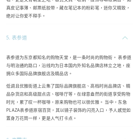
真皮记事薄、邮票纸胶带，藏在笔记本的粉彩笔，迷你又精致，
绝对让你爱不释手。
5. 表参道
表参道为东京都知名的购物天堂，是一条时尚的购物街。 表参道
与明治通的路口，沿线均为日本国内外知名品牌店林立之地，座
拥众多国际品牌旗舰店及精品店。
低调且优雅街道上云集了国际品牌旗舰店、高档时尚品牌店、精
品杂货店和高级甜点店、咖啡厅等，在绿意盎然的街道享受购物
时光，累了叹一杯咖啡，原来购物也可以很优雅。 当中，东急
PLAZA表参道原宿百货，其以镜子装饰的闪亮入口，予人感觉如
置身万花筒一样，更是人气打卡点。