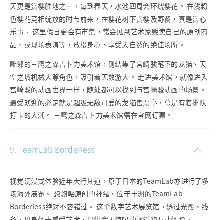
天更是赏樱胜地之一，每到春天，水池四周会环绕樱花。 在浅粉
色樱花竞相绽放的时节前来，在樱花树下赏樱及野餐，真是赏心
乐事。 这里假日更会有市集，常会见到艺术家贩卖自己的原创商
品、或现场表演等，放松身心、享受大自然的绝佳场所。
毗邻的三鹰之森吉卜力美术馆，则结集了宫崎骏笔下的龙猫、天
空之城机械人等角色，吸引着无数游人。 走进美术馆，就像进入
宫崎骏的动画世界一样，随处都可以找到与宫崎骏动画的场景。
最受欢迎的必定就是超级无敌可爱的龙猫售票亭，总是有着排队
打卡的人潮。 三鹰之森吉卜力美术馆需在官网订票。
9. TeamLab Borderless
视觉沉浸式体验近年大行其道，原于日本的TeamLab亦进行了多
场海外展览。 想领略原创的神绪，位于丰洲的TeamLab
Borderless绝对不容错过。 这个数字艺术展览馆，透过光影、线
条，用身体去感受艺术，提供令人惊叹的视觉和互动体验。