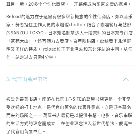
耳目一新，20多个个性化商店，一开幕便成为东京文青的据点。
Reload的魅力在于这里有很多崭新概念的个性化商店，如以音乐
家、舞者担任工作人员的水烟馆chotto，结合了咖哩餐厅与艺廊
的SANZOU TOKYO，日本知名制茶达人十段茶师的日本茶专门店
「茶苑大山」，还有魅力古着店、百年眼镜店，延续着下北泽鲜
明又多样的特质。 reload位于下北泽站和东北泽站的中间，从任
何一站走过去只需4分钟。
3. 代官山蔦屋书店
被誉为最美书店，座落在代官山T-SITE的茑屋书店更是一个非常
受欢迎的打卡地点，是代官山著名的代表性景点，亦是游客慕名
而来的场所之一。 茑屋书店最初是以提供书籍、电影、音乐串联
的生活方式的理念而成立。 在创业理念注入新世代想法，便诞生
了代官山茑屋书店。