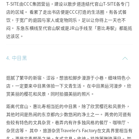
T-SITE由CCC集团营运，建设以散步道连结代官山T-SITE各专门
店的区域。 看累了走出书店便是CCC打造的生活圈，有各式餐
饮，于宽广的庭园与家人或宠物同乐，足以让你待上一天也不
闷。 东急东横线至代官山駅或是JR山手线至「恵比寿駅」都能抵
达该区。
4. 中目黑
逛腻了繁华的新宿、涩谷，想放松脚步漫游于小巷，细味特色小
店，一定要来中目黑体验一下文青生活。 在中目黑运河漫步，欣
赏美丽的樱花和风景，同时拍摄美丽的照片。
距离代官山、惠比寿相当近的中目黑，除了欣赏樱花和风景外，
其他时间是热闹的东京都内少数悠闲的净土之一。 两旁的河道有
些较有特色的文具杂货，巷弄内有许多独风格的餐厅、咖啡厅、
杂货店等。 其中，旅游杂货Traveler's Factory在文具界里相当有
名，更是文青朝圣之地，各式文具、收纳、挂饰等琳琅满目。 如