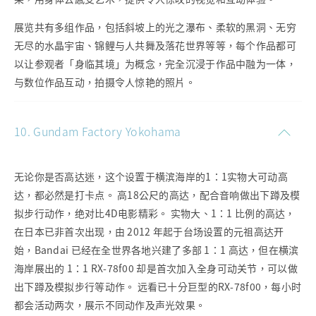
展览共有多组作品，包括斜坡上的光之瀑布、柔软的黑洞、无穷
无尽的水晶宇宙、锦鲤与人共舞及落花世界等等，每个作品都可
以让参观者「身临其境」为概念，完全沉浸于作品中融为一体，
与数位作品互动，拍摄令人惊艳的照片。
10. Gundam Factory Yokohama
无论你是否高达迷，这个设置于横滨海岸的1：1实物大可动高
达，都必然是打卡点。 高18公尺的高达，配合音响做出下蹲及模
拟步行动作，绝对比4D电影精彩。 实物大、1：1 比例的高达，
在日本已非首次出现，由 2012 年起于台场设置的元祖高达开
始，Bandai 已经在全世界各地兴建了多部 1：1 高达，但在横滨
海岸展出的 1：1 RX-78f00 却是首次加入全身可动关节，可以做
出下蹲及模拟步行等动作。 远看已十分巨型的RX-78f00，每小时
都会活动两次，展示不同动作及声光效果。