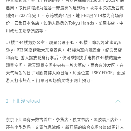
座大楼构成，并与涩谷站链接。 首期东栋高约230米于2019年底
启用，取代蓝塔成为涩谷一带最高的建筑物。 次期中央栋及西栋
则预计2027年完工。 东栋楼高47层，地下B2层至14楼为商场部
份，云集日本名店，如港人熟悉的Tokyu Hands、苼屋书店、中
川政七生活杂货店等。
17楼至44楼为办公室，观景台设于45、46楼，命名为Shibuya
Sky，可360度俯瞰大东京景色。 45楼为室内观景台，纪念品店
和酒吧; 游人摆放随身行李后，便可乘搭扶手电梯往46楼的露天
观景空间。 露天观景空间中央有一片大草皮，两旁有沙发区，在
天气晴朗的日子可欣赏醉人的日落，角落位置「SKY EDGE」更是
游人打卡热点。 门票可即场购买或于网上预订。
2. 下北泽reload
东京下北泽有无数古着店、杂货店、独立书店、黑胶唱片店外，
还有小型剧场，文青气息浓郁。 新开幕的综合商场reload更让人