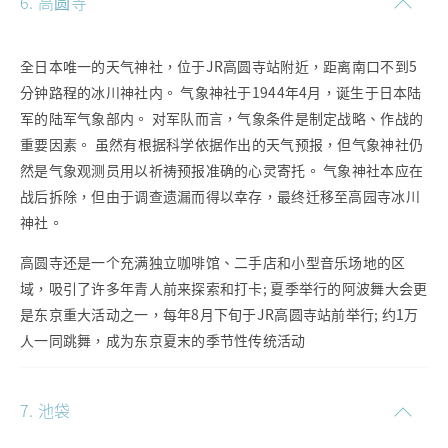
6. 高圆寺
全日本唯一的天气神社，位于JR高圆寺站附近，距离南口不到5
分钟路程的冰川神社内。 气象神社于1944年4月，诞生于日本陆
军的陆军气象部内。 对军队而言，气象条件是制定战略、作战的
重要因素。 虽然有根据科学依据作出的天气预报，但气象神社仍
然是气象观测员用以祈祷预报准确的心灵寄托。 气象神社本应在
战后拆除，但由于调查遗漏而得以幸存，最终迁移至高园寺冰川
神社。
高圆寺还是一个充满独立咖啡馆、二手店和小型音乐场地的区
域，吸引了许多年青人前来探索和打卡; 夏季举行的阿波舞大会更
是东京重大活动之一，每年8月下旬于JR高圆寺站前举行; 约1万
人一同跳舞，成为东京夏末的季节性传统活动
7. 池袋