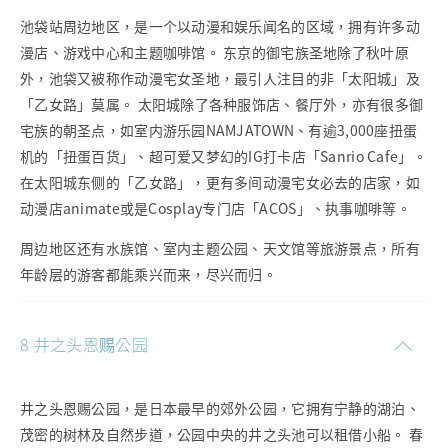
池袋站周边地区，是一个以动漫和娱乐闻名的区域，拥有许多动
漫店、游戏中心和主题咖啡馆。 东京的御宅族圣地除了秋叶原
外，池袋又被称作动漫宅女圣地，最引人注目的非「太阳城」及
「乙女路」莫属。 太阳城除了各种服饰店、餐厅外，亦有很多御
宅族的朝圣点，如室内游乐园NAMJATOWN、有逾3,000座扭蛋
机的「扭蛋百货」、超可爱又梦幻的IG打卡店「Sanrio Cafe」。
在太阳城东侧的「乙女路」，更有多间动漫宅女必去的店家，如
动漫店animate或是Cosplay专门店「ACOS」、执事咖啡等。
周边地区还有水族馆、室内主题公园、天文馆等旅游景点，所有
年龄层的游客都能乘兴而来，尽兴而归。
8 井之头恩赐公园
井之头恩赐公园，是日本最早的郊外公园，它拥有宁静的湖泊、
茂密的树林及自然步道，公园中央的井之头池可以租借小船。 春