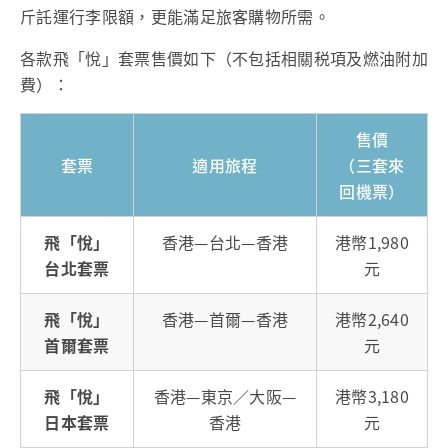
斤託運行李限額，更能滿足旅客購物所需。
各款飛「悅」套票售價如下（不包括相關税項及燃油附加
費）：
售價
套票
適用旅程
（三套來
回機票）
飛「悅」
香港—台北—香港
港幣1,980
台北套票
元
飛「悅」
香港—首爾—香港
港幣2,640
首爾套票
元
飛「悅」
香港—東京／大阪—
港幣3,180
日本套票
香港
元