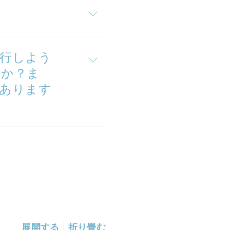
行しよう
すか？ま
あります
展開する
折り畳む