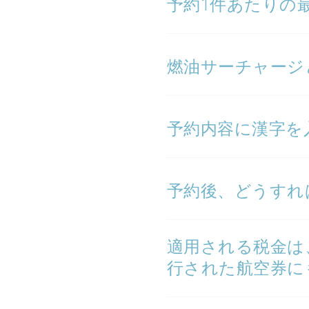
予約1件あたりの
燃油サーチャージ
予約内容に漢字を
予約後、どうすれ
適用される税金は
行された航空券に