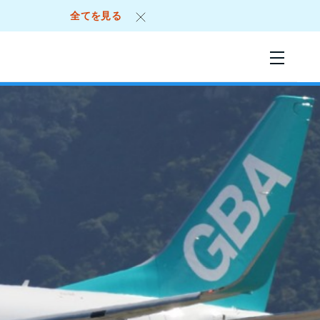
全てを見る