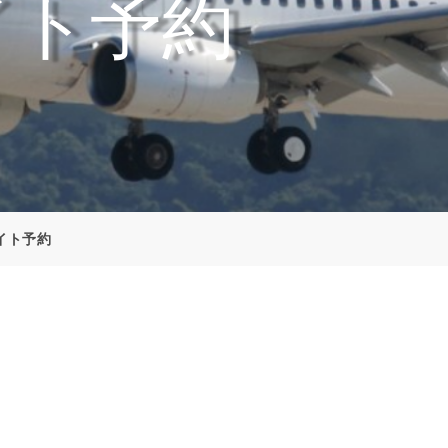
イト予約
イト予約