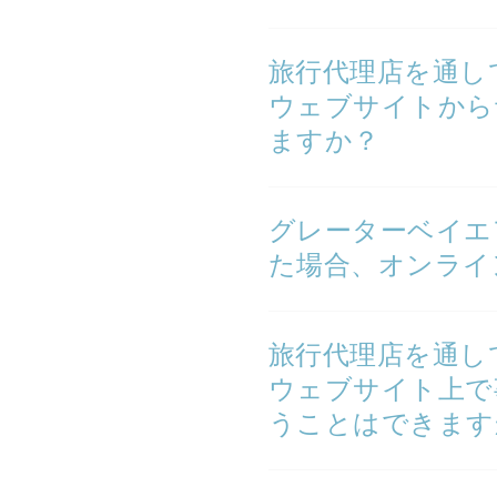
旅行代理店を通し
ウェブサイトから
ますか？
グレーターベイエ
た場合、オンライ
旅行代理店を通し
ウェブサイト上で
うことはできます