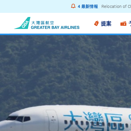
4
最新情報
Relocation of C
Notice to Pass
提案