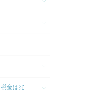
、税金は発