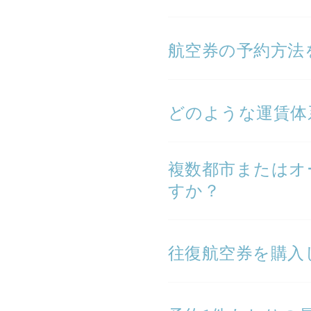
航空券の予約方法
どのような運賃体
複数都市またはオ
すか？
往復航空券を購入