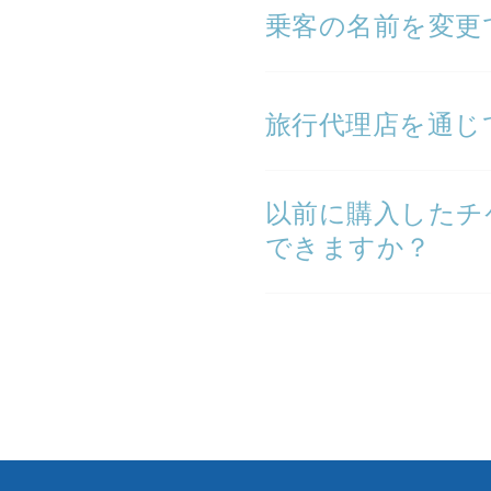
乗客の名前を変更
旅行代理店を通じ
以前に購入したチ
できますか？