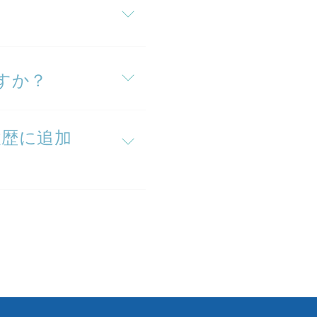
すか？
履歴に追加