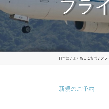
フラ
日本語
よくあるご質問
フラ
新規のご予約