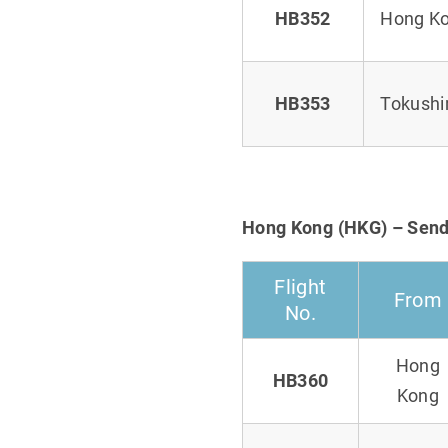
HB352
Hong K
HB353
Tokush
Hong Kong (HKG) – Senda
Flight
From
No.
Hong
HB360
Kong