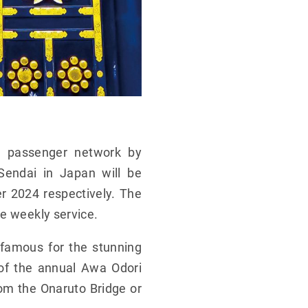
s passenger network by
Sendai in Japan will be
r 2024 respectively. The
me weekly service.
 famous for the stunning
 of the annual Awa Odori
rom the Onaruto Bridge or