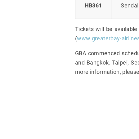
HB361
Sendai
Tickets will be availabl
(
www.greaterbay-airline
GBA commenced scheduled
and Bangkok, Taipei, Seo
more information, please