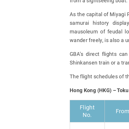
from a sightseeing boat.
As the capital of Miyagi 
samurai history displa
mausoleum of feudal lo
wander freely, is also a 
GBA’s direct flights ca
Shinkansen train or a tra
The flight schedules of 
Hong Kong (HKG) – Toku
Flight
Fro
No.