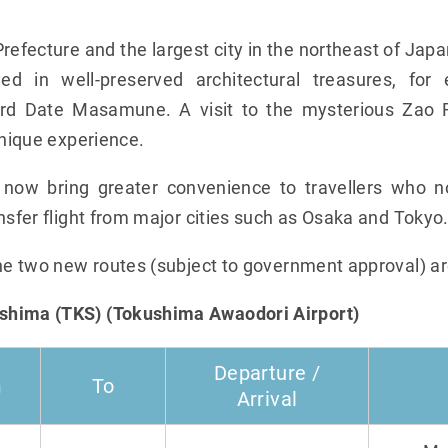
Prefecture and the largest city in the northeast of Japa
yed in well-preserved architectural treasures, for
rd Date Masamune. A visit to the mysterious Zao F
unique experience.
n now bring greater convenience to travellers who 
nsfer flight from major cities such as Osaka and Tokyo
the two new routes (subject to government approval) ar
shima (TKS) (Tokushima Awaodori Airport)
Departure /
m
To
Arrival