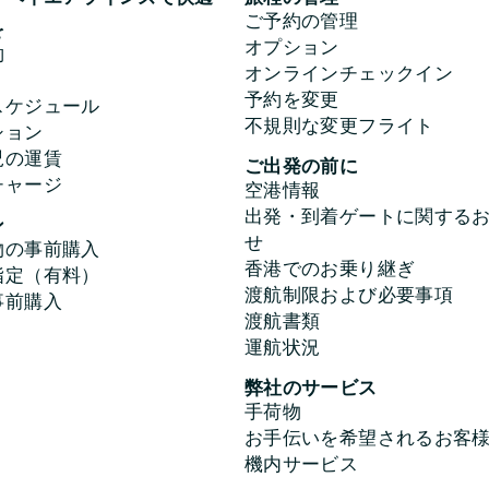
ご予約の管理
を
オプション
約
オンラインチェックイン
予約を変更
スケジュール
不規則な変更フライト
ション
児の運賃
ご出発の前に
チャージ
空港情報
出発・到着ゲートに関する
ン
せ
物の事前購入
香港でのお乗り継ぎ
指定（有料）
渡航制限および必要事項
事前購入
渡航書類
運航状況
弊社のサービス
手荷物
お手伝いを希望されるお客
機内サービス