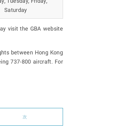
, Tuesday, Friday,
Saturday
may visit the GBA website
lights between Hong Kong
ing 737-800 aircraft. For
次