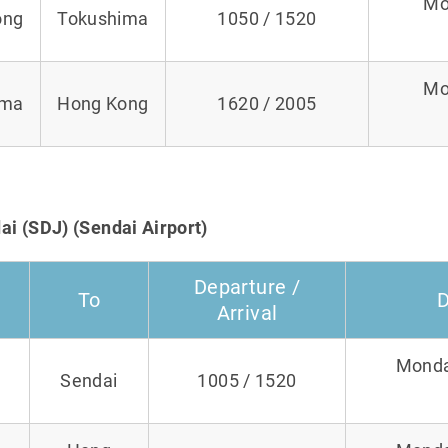
Mo
ong
Tokushima
1050 / 1520
Mo
ima
Hong Kong
1620 / 2005
i (SDJ) (Sendai Airport)
Departure /
To
D
Arrival
Monday
Sendai
1005 / 1520