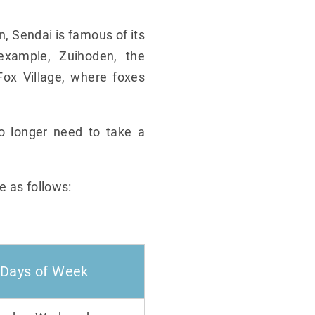
n, Sendai is famous of its
 example, Zuihoden, the
ox Village, where foxes
no longer need to take a
.
e as follows:
Days of Week