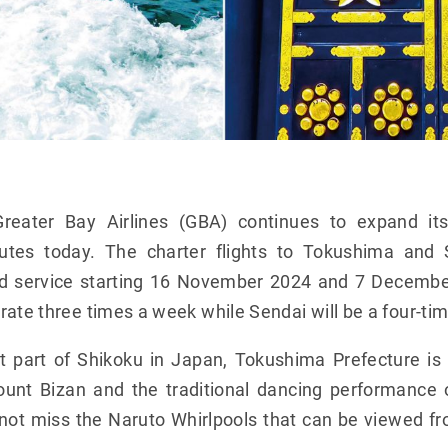
reater Bay Airlines (GBA) continues to expand it
utes today. The charter flights to Tokushima and 
d service starting 16 November 2024 and 7 Decembe
rate three times a week while Sendai will be a four-ti
t part of Shikoku in Japan, Tokushima Prefecture is
unt Bizan and the traditional dancing performance
d not miss the Naruto Whirlpools that can be viewed f