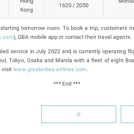
Hong
Monday
1620 / 2050
Kong
e starting tomorrow noon. To book a trip, customers 
s.com
), GBA mobile app or contact their travel agents.
 service in July 2022 and is currently operating f
ul, Tokyo, Osaka and Manila with a fleet of eight Boe
 visit
www.greaterbay-airlines.com
.
*** End ***
前