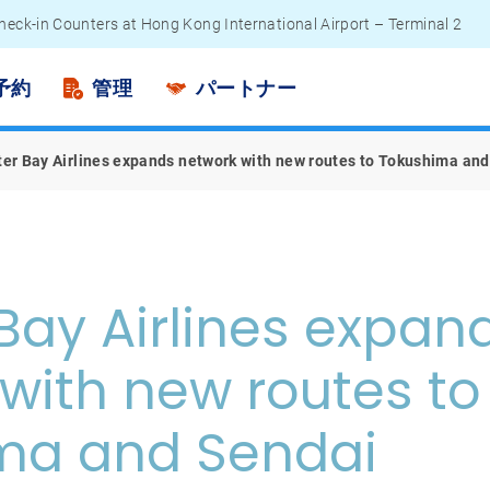
heck-in Counters at Hong Kong International Airport – Terminal 2
engers - Lithium Battery Power Bank
予約
管理
パートナー
er Bay Airlines expands network with new routes to Tokushima an
Bay Airlines expan
with new routes to
ma and Sendai