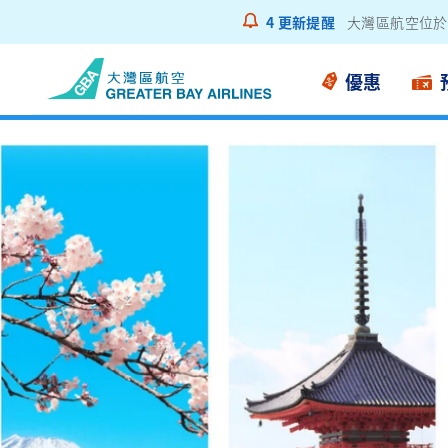
4
更新提醒
乘客通告 - 鋰
優惠