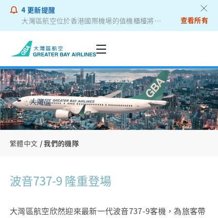
4
更新提醒
查看所有
乘客通告 - 鋰電池外置充電器
繁體中文
我們的機隊
波音737-9 隆重登場
大灣區航空欣然迎來最新一代波音737-9客機，為旅客帶