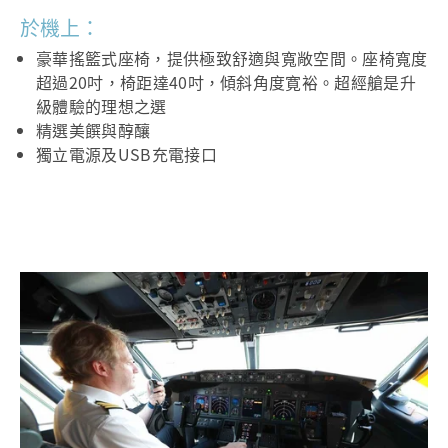
於機上：
豪華搖籃式座椅，提供極致舒適與寬敞空間。座椅寬度
超過20吋，椅距達40吋，傾斜角度寛裕。超經艙是升
級體驗的理想之選
精選美饌與醇釀
獨立電源及USB充電接口