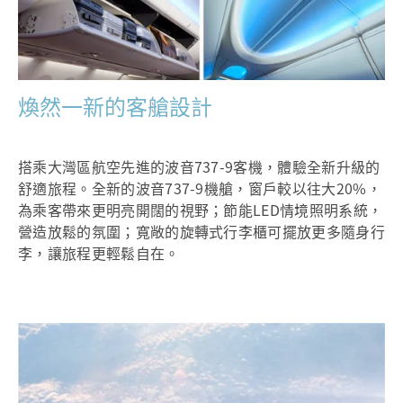
煥然一新的客艙設計
搭乘大灣區航空先進的波音737-9客機，體驗全新升級的
舒適旅程。全新的波音737-9機艙，窗戶較以往大20%，
為乘客帶來更明亮開闊的視野；節能LED情境照明系統，
營造放鬆的氛圍；寬敞的旋轉式行李櫃可擺放更多隨身行
李，讓旅程更輕鬆自在。