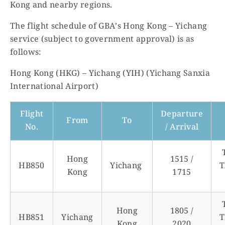
Kong and nearby regions.
The flight schedule of GBA’s Hong Kong – Yichang
service (subject to government approval) is as
follows:
Hong Kong (HKG) – Yichang (YIH) (Yichang Sanxia
International Airport)
Flight
Departure
From
To
No.
/ Arrival
Hong
1515 /
HB850
Yichang
T
Kong
1715
Hong
1805 /
HB851
Yichang
T
Kong
2020