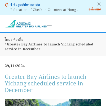
4
ข้อมูลอัปเดตล่าสุด
ดูทั้งหมด
Relocation of Check-in Counters at Hong Kong International Airport – Terminal 2
Notice to Passengers - Lithium Battery Power Bank
ไทย
ห้องสื่อ
Greater Bay Airlines to launch Yichang scheduled
service in December
29/11/2024
Greater Bay Airlines to launch
Yichang scheduled service in
December